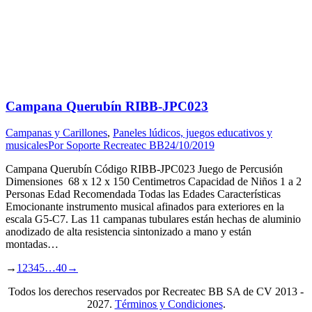
Campana Querubín RIBB-JPC023
Campanas y Carillones
,
Paneles lúdicos, juegos educativos y
musicales
Por
Soporte Recreatec BB
24/10/2019
Campana Querubín Código RIBB-JPC023 Juego de Percusión
Dimensiones 68 x 12 x 150 Centimetros Capacidad de Niños 1 a 2
Personas Edad Recomendada Todas las Edades Características
Emocionante instrumento musical afinados para exteriores en la
escala G5-C7. Las 11 campanas tubulares están hechas de aluminio
anodizado de alta resistencia sintonizado a mano y están
montadas…
→
1
2
3
4
5
…
40
→
Todos los derechos reservados por Recreatec BB SA de CV 2013 -
2027.
Términos y Condiciones
.