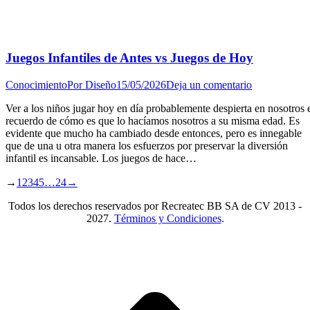
Juegos Infantiles de Antes vs Juegos de Hoy
Conocimiento
Por
Diseño
15/05/2026
Deja un comentario
Ver a los niños jugar hoy en día probablemente despierta en nosotros 
recuerdo de cómo es que lo hacíamos nosotros a su misma edad. Es
evidente que mucho ha cambiado desde entonces, pero es innegable
que de una u otra manera los esfuerzos por preservar la diversión
infantil es incansable. Los juegos de hace…
→
1
2
3
4
5
…
24
→
Todos los derechos reservados por Recreatec BB SA de CV 2013 -
2027.
Términos y Condiciones
.
I
a
T