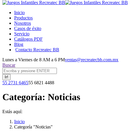
Inicio
Productos
Nosotros
Casos de éxito
Servicio
Catálogos PDF
Blog
Contacto Recreatec BB
Lunes a Viernes de 8 AM a 6 PM
ventas@recreatecbb.com.mx
Buscar:
Buscar
Facebook
X
Instagram
YouTube
55 2731 6465
55 6821 4488
page
page
page
page
opens
opens
opens
opens
Categoría:
Noticias
in
in
in
in
new
new
new
new
window
window
window
window
Estás aquí:
Inicio
Categoría "Noticias"