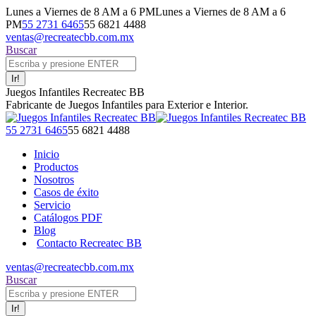
Saltar
Lunes a Viernes de 8 AM a 6 PM
Lunes a Viernes de 8 AM a 6
al
PM
55 2731 6465
55 6821 4488
contenido
ventas@recreatecbb.com.mx
Buscar:
Buscar
Facebook
X
Instagram
YouTube
Juegos Infantiles Recreatec BB
page
page
page
page
Fabricante de Juegos Infantiles para Exterior e Interior.
opens
opens
opens
opens
in
in
in
in
Facebook
X
Instagram
YouTube
55 2731 6465
55 6821 4488
new
new
new
new
page
page
page
page
Inicio
window
window
window
window
opens
opens
opens
opens
Productos
in
in
in
in
Nosotros
new
new
new
new
Casos de éxito
window
window
window
window
Servicio
Catálogos PDF
Blog
Contacto Recreatec BB
ventas@recreatecbb.com.mx
Buscar:
Buscar