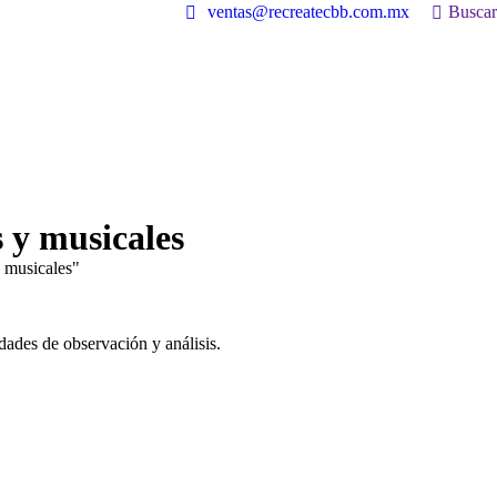
Buscar:
ventas@recreatecbb.com.mx
Buscar
s y musicales
y musicales"
dades de observación y análisis.