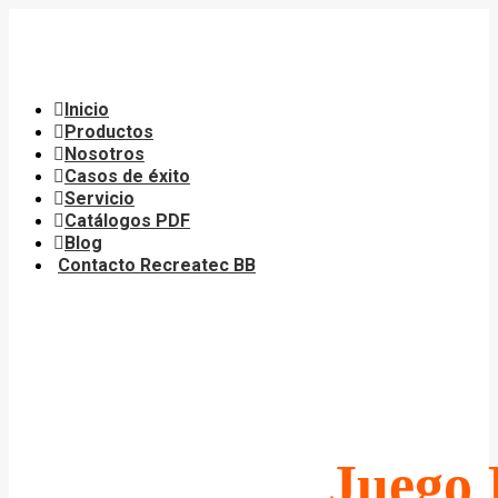
Saltar
al
contenido
Inicio
Productos
Nosotros
Casos de éxito
Servicio
Catálogos PDF
Blog
Contacto Recreatec BB
Juego 