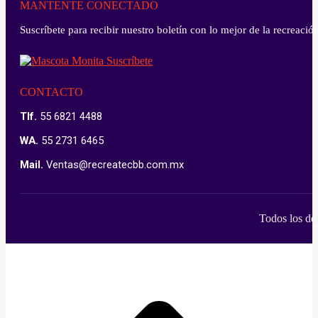
MANTENTE CONECTADO
Suscríbete para recibir nuestro boletín con lo mejor de la recreaci
CONTACTO
Tlf.
55 6821 4488
WA.
55 2731 6465
Mail.
Ventas@recreatecbb.com.mx
Todos los de
I
a
T