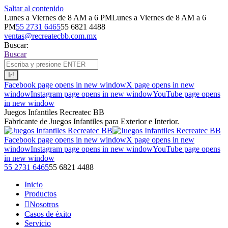
Saltar al contenido
Lunes a Viernes de 8 AM a 6 PM
Lunes a Viernes de 8 AM a 6
PM
55 2731 6465
55 6821 4488
ventas@recreatecbb.com.mx
Buscar:
Buscar
Facebook page opens in new window
X page opens in new
window
Instagram page opens in new window
YouTube page opens
in new window
Juegos Infantiles Recreatec BB
Fabricante de Juegos Infantiles para Exterior e Interior.
Facebook page opens in new window
X page opens in new
window
Instagram page opens in new window
YouTube page opens
in new window
55 2731 6465
55 6821 4488
Inicio
Productos
Nosotros
Casos de éxito
Servicio