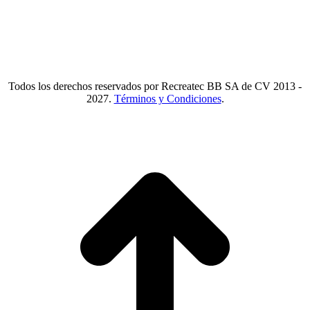
Tlf.
55 6821 4488
WA.
55 2731 6465
Mail.
Ventas@recreatecbb.com.mx
Todos los derechos reservados por Recreatec BB SA de CV 2013 -
2027.
Términos y Condiciones
.