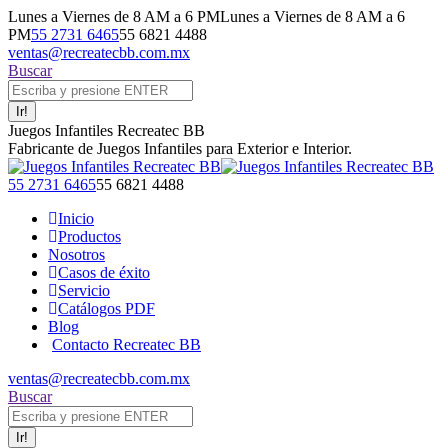
Saltar
Lunes a Viernes de 8 AM a 6 PM
Lunes a Viernes de 8 AM a 6
al
PM
55 2731 6465
55 6821 4488
contenido
ventas@recreatecbb.com.mx
Buscar:
Buscar
Facebook
X
Instagram
YouTube
Juegos Infantiles Recreatec BB
page
page
page
page
Fabricante de Juegos Infantiles para Exterior e Interior.
opens
opens
opens
opens
in
in
in
in
Facebook
X
Instagram
YouTube
55 2731 6465
55 6821 4488
new
new
new
new
page
page
page
page
Inicio
window
window
window
window
opens
opens
opens
opens
Productos
in
in
in
in
Nosotros
new
new
new
new
Casos de éxito
window
window
window
window
Servicio
Catálogos PDF
Blog
Contacto Recreatec BB
ventas@recreatecbb.com.mx
Buscar:
Buscar