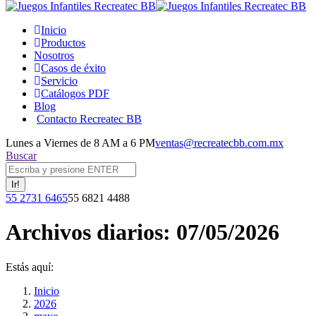
Inicio
Productos
Nosotros
Casos de éxito
Servicio
Catálogos PDF
Blog
Contacto Recreatec BB
Lunes a Viernes de 8 AM a 6 PM
ventas@recreatecbb.com.mx
Buscar:
Buscar
Facebook
X
Instagram
YouTube
55 2731 6465
55 6821 4488
page
page
page
page
opens
opens
opens
opens
Archivos diarios:
07/05/2026
in
in
in
in
new
new
new
new
window
window
window
window
Estás aquí:
Inicio
2026