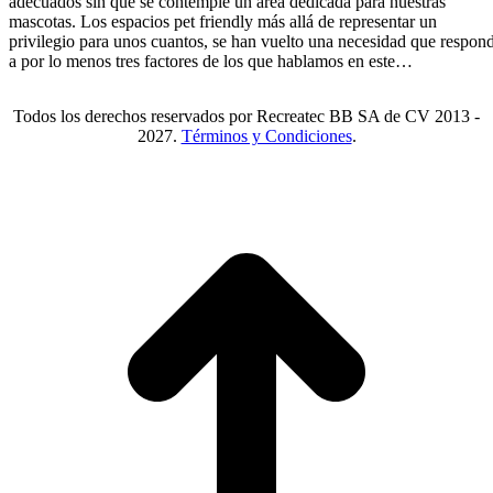
adecuados sin que se contemple un área dedicada para nuestras
mascotas. Los espacios pet friendly más allá de representar un
privilegio para unos cuantos, se han vuelto una necesidad que respon
a por lo menos tres factores de los que hablamos en este…
Todos los derechos reservados por Recreatec BB SA de CV 2013 -
2027.
Términos y Condiciones
.
I
a
T