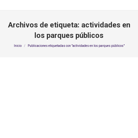
Archivos de etiqueta:
actividades en
los parques públicos
Estás aquí:
Inicio
Publicaciones etiquetadas con "actividades en los parques públicos"
Importancia y uso de los parques