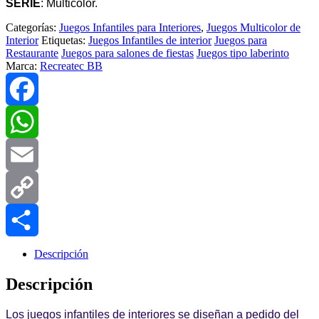
SERIE
: Multicolor.
Categorías:
Juegos Infantiles para Interiores
,
Juegos Multicolor de
Interior
Etiquetas:
Juegos Infantiles de interior
Juegos para
Restaurante
Juegos para salones de fiestas
Juegos tipo laberinto
Marca:
Recreatec BB
Facebook
WhatsApp
Email
Copy
Link
Compartir
Descripción
Descripción
Los juegos infantiles de interiores se diseñan a pedido del