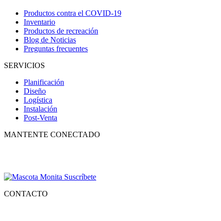
Productos contra el COVID-19
Inventario
Productos de recreación
Blog de Noticias
Preguntas frecuentes
SERVICIOS
Planificación
Diseño
Logística
Instalación
Post-Venta
MANTENTE CONECTADO
Suscríbete para recibir nuestro boletín con lo mejor de la recreación,
conocer los nuevos productos y descuentos especiales.
CONTACTO
Tlf.
55 6821 4488