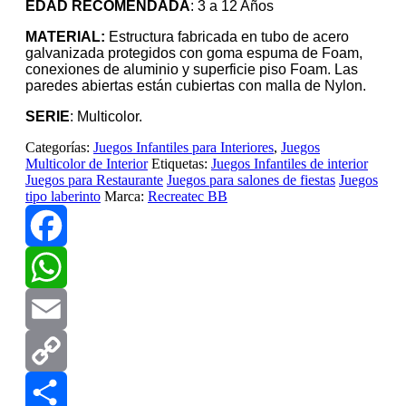
EDAD RECOMENDADA
: 3 a 12 Años
MATERIAL:
Estructura fabricada en tubo de acero
galvanizada protegidos con goma espuma de Foam,
conexiones de aluminio y superficie piso Foam. Las
paredes abiertas están cubiertas con malla de Nylon.
SERIE
: Multicolor.
Categorías:
Juegos Infantiles para Interiores
,
Juegos
Multicolor de Interior
Etiquetas:
Juegos Infantiles de interior
Juegos para Restaurante
Juegos para salones de fiestas
Juegos
tipo laberinto
Marca:
Recreatec BB
Facebook
WhatsApp
Email
Copy