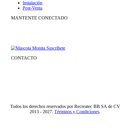
Instalación
Post-Venta
MANTENTE CONECTADO
Suscríbete para recibir nuestro boletín con lo mejor de la
recreación, conocer los nuevos productos y descuentos
especiales.
CONTACTO
Tlf.
55 6821 4488
WA.
55 2731 6465
Mail.
Ventas@recreatecbb.com.mx
Todos los derechos reservados por Recreatec BB SA de CV
2013 - 2027.
Términos y Condiciones
.