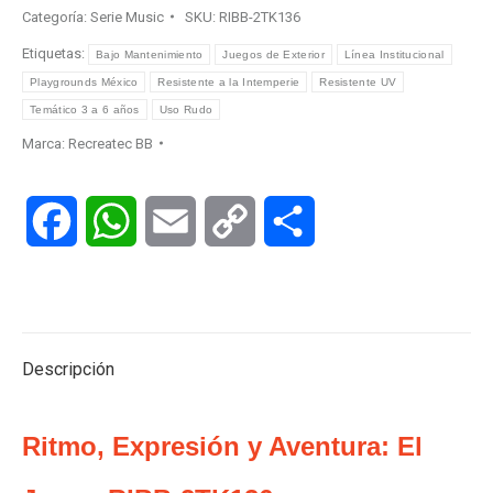
Categoría:
Serie Music
SKU:
RIBB-2TK136
Etiquetas:
Bajo Mantenimiento
Juegos de Exterior
Línea Institucional
Playgrounds México
Resistente a la Intemperie
Resistente UV
Temático 3 a 6 años
Uso Rudo
Marca:
Recreatec BB
Facebook
WhatsApp
Email
Copy
Compartir
Link
Descripción
Ritmo, Expresión y Aventura: El