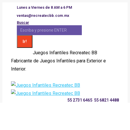
Saltar
Lunes a Viernes de 8 AM a 6 PM
al
ventas@recreatecbb.com.mx
contenido
Buscar:
Buscar
Juegos Infantiles Recreatec BB
Fabricante de Juegos Infantiles para Exterior e
Interior.
Facebook
X
Instagram
YouTube
page
page
page
page
opens
opens
opens
opens
in
in
in
in
55 2731 6465
55 6821 4488
new
new
new
new
window
window
window
window
Inicio
Productos
Nosotros