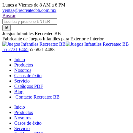
Saltar
Lunes a Viernes de 8 AM a 6 PM
al
ventas@recreatecbb.com.mx
contenido
Buscar:
Buscar
Juegos Infantiles Recreatec BB
Fabricante de Juegos Infantiles para Exterior e Interior.
Facebook
X
Instagram
YouTube
55 2731 6465
55 6821 4488
page
page
page
page
Inicio
opens
opens
opens
opens
Productos
in
in
in
in
Nosotros
new
new
new
new
Casos de éxito
window
window
window
window
Servicio
Catálogos PDF
Blog
Contacto Recreatec BB
Inicio
Productos
Nosotros
Casos de éxito
Servicio