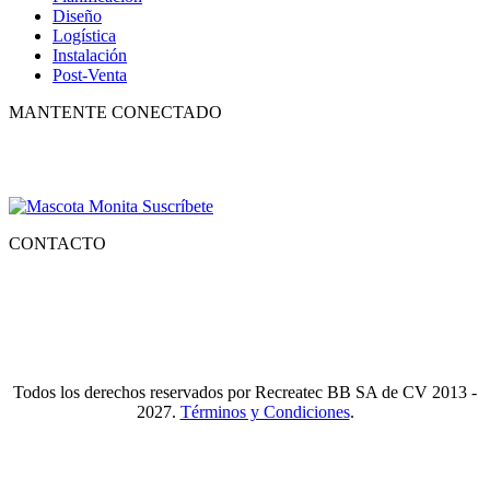
Diseño
Logística
Instalación
Post-Venta
MANTENTE CONECTADO
Suscríbete para recibir nuestro boletín con lo mejor de la recreación,
conocer los nuevos productos y descuentos especiales.
CONTACTO
Tlf.
55 6821 4488
WA.
55 2731 6465
Mail.
Ventas@recreatecbb.com.mx
Todos los derechos reservados por Recreatec BB SA de CV 2013 -
2027.
Términos y Condiciones
.
I
a
T