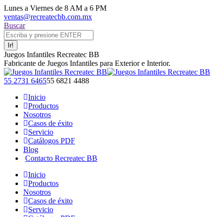
Saltar al contenido
Lunes a Viernes de 8 AM a 6 PM
ventas@recreatecbb.com.mx
Buscar:
Buscar
Juegos Infantiles Recreatec BB
Fabricante de Juegos Infantiles para Exterior e Interior.
Facebook page opens in new window
X page opens in new window
Instagram page opens in new window
YouTube page opens in new window
55 2731 6465
55 6821 4488
Inicio
Productos
Nosotros
Casos de éxito
Servicio
Catálogos PDF
Blog
Contacto Recreatec BB
Inicio
Productos
Nosotros
Casos de éxito
Servicio