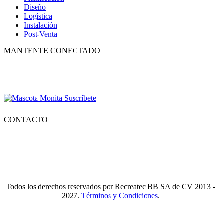
Diseño
Logística
Instalación
Post-Venta
MANTENTE CONECTADO
Suscríbete para recibir nuestro boletín con lo mejor de la recreación,
conocer los nuevos productos y descuentos especiales.
CONTACTO
Tlf.
55 6821 4488
WA.
55 2731 6465
Mail.
Ventas@recreatecbb.com.mx
Todos los derechos reservados por Recreatec BB SA de CV 2013 -
2027.
Términos y Condiciones
.
I