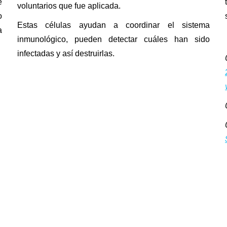
e
voluntarios que fue aplicada.
o
Estas células ayudan a coordinar el sistema
a
inmunológico, pueden detectar cuáles han sido
infectadas y así destruirlas.
CON LAS VACUNAS TENGO PODER