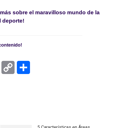
 más sobre el maravilloso mundo de la
l deporte!
contenido!
pp
Email
Copy
Compartir
Link
5 Características en Áreas