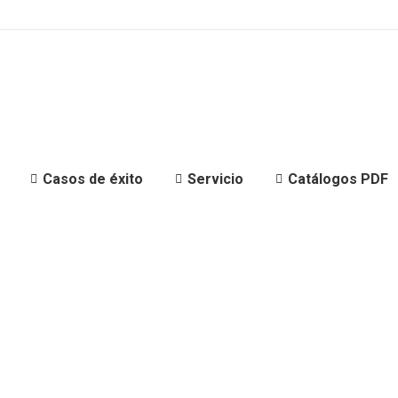
Casos de éxito
Servicio
Catálogos PDF
 la vacunacion in
del Covid-19