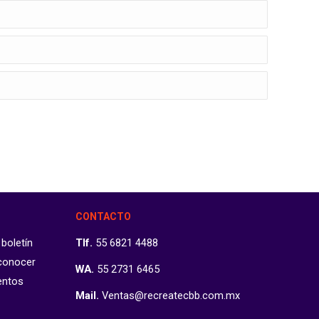
CONTACTO
 boletín
Tlf.
55 6821 4488
 conocer
WA.
55 2731 6465
entos
Mail.
Ventas@recreatecbb.com.mx