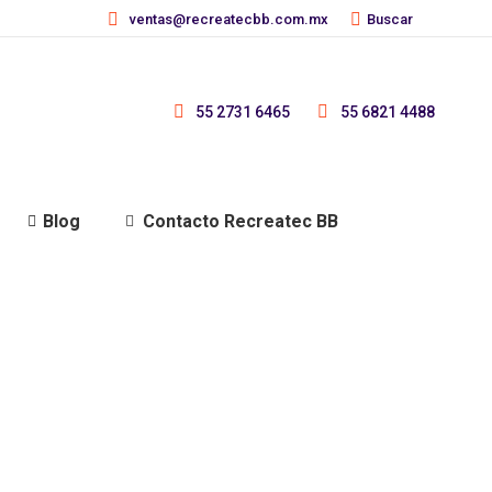
Buscar:
ventas@recreatecbb.com.mx
Buscar
55 2731 6465
55 6821 4488
Blog
Contacto Recreatec BB
distintivamente