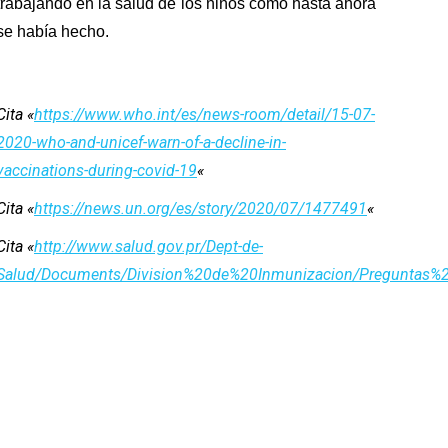
trabajando en la salud de los niños como hasta ahora
se había hecho.
Cita «
https://www.who.int/es/news-room/detail/15-07-
2020-who-and-unicef-warn-of-a-decline-in-
vaccinations-during-covid-19
«
Cita «
https://news.un.org/es/story/2020/07/1477491
«
Cita «
http://www.salud.gov.pr/Dept-de-
Salud/Documents/Division%20de%20Inmunizacion/Preguntas%