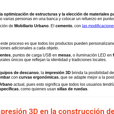
la optimización de estructuras y la elección de materiales 
 varias personas en una banca y colocar un refuerzo en puntos 
cación de
Mobiliario Urbano
. El
cemento
, con
las modificacione
ste proceso es que todos los productos pueden personalizarse y
ciones adicionales a cada objeto.
uentes
, puntos de carga USB en
mesas
, o iluminación LED en
rales únicos que reflejan la identidad y tradiciones locales.
quipos de descanso
, la
impresión 3D
brinda la posibilidad d
umbar
con
curvas ergonómicas
, que se adapte mejor a la pos
 Urbano
actual, pues esto significa que todos los usuarios tendrí
specíficas
, como quienes usan
sillas de ruedas
.
mpresión 3D en la construcción d