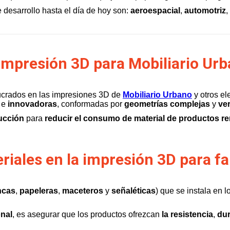
 desarrollo hasta el día de hoy son:
aeroespacial
,
automotriz
,
impresión 3D para Mobiliario Ur
ucrados en las impresiones 3D de
Mobiliario Urbano
y otros el
e
innovadoras
, conformadas por
geometrías complejas
y
ver
ucción
para
reducir el consumo de material de productos r
riales en la impresión 3D para fa
ncas
,
papeleras
,
maceteros
y
señaléticas
) que se instala en 
onal
, es asegurar que los productos ofrezcan
la resistencia
,
dur