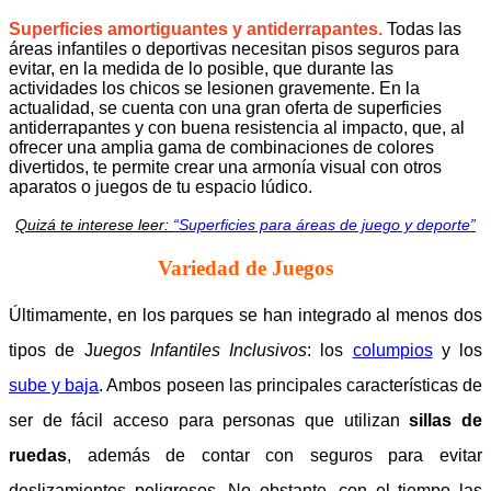
Superficies amortiguantes y antiderrapantes.
Todas las
áreas infantiles o deportivas necesitan pisos seguros para
evitar, en la medida de lo posible, que durante las
actividades los chicos se lesionen gravemente. En la
actualidad, se cuenta con una gran oferta de superficies
antiderrapantes y con buena resistencia al impacto, que, al
ofrecer una amplia gama de combinaciones de colores
divertidos, te permite crear una armonía visual con otros
aparatos o juegos de tu espacio lúdico.
Quizá te interese leer:
“Superficies para áreas de juego y deporte”
Variedad de Juegos
Últimamente, en los parques se han integrado al menos dos
tipos de J
uegos Infantiles Inclusivos
: los
columpios
y los
sube y baja
. Ambos poseen las principales características de
ser de fácil acceso para personas que utilizan
sillas de
ruedas
,
además de contar con seguros para evitar
deslizamientos peligrosos. No obstante, con el tiempo las