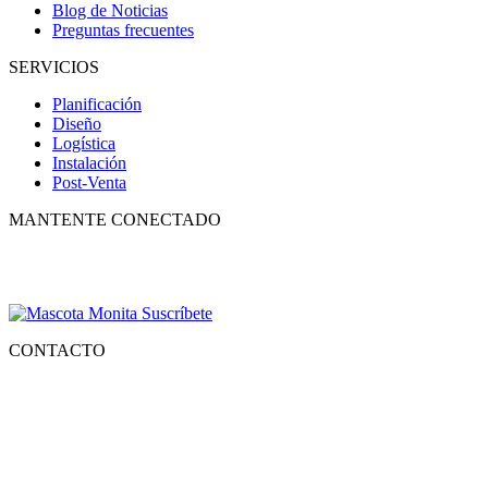
Blog de Noticias
Preguntas frecuentes
SERVICIOS
Planificación
Diseño
Logística
Instalación
Post-Venta
MANTENTE CONECTADO
Suscríbete para recibir nuestro boletín con lo mejor de la recreación,
conocer los nuevos productos y descuentos especiales.
CONTACTO
Tlf.
55 6821 4488
WA.
55 2731 6465
Mail.
Ventas@recreatecbb.com.mx