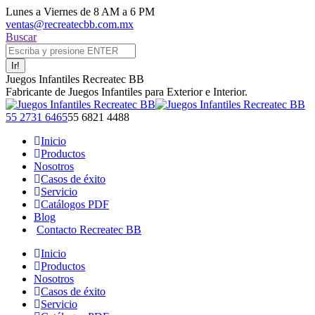
Saltar
Lunes a Viernes de 8 AM a 6 PM
al
ventas@recreatecbb.com.mx
contenido
Buscar:
Buscar
Juegos Infantiles Recreatec BB
Fabricante de Juegos Infantiles para Exterior e Interior.
Facebook
X
Instagram
YouTube
55 2731 6465
55 6821 4488
page
page
page
page
Inicio
opens
opens
opens
opens
Productos
in
in
in
in
Nosotros
new
new
new
new
Casos de éxito
window
window
window
window
Servicio
Catálogos PDF
Blog
Contacto Recreatec BB
Inicio
Productos
Nosotros
Casos de éxito
Servicio