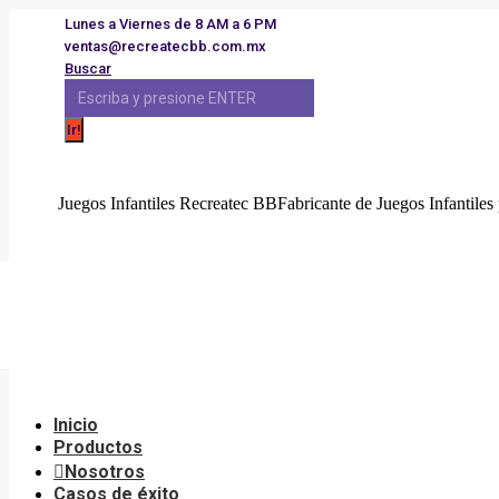
Saltar
Lunes a Viernes de 8 AM a 6 PM
al
ventas@recreatecbb.com.mx
contenido
Buscar:
Buscar
Juegos Infantiles Recreatec BB
Fabricante de Juegos Infantiles 
Inicio
Productos
Noso
Inicio
Productos
Nosotros
Casos de éxito