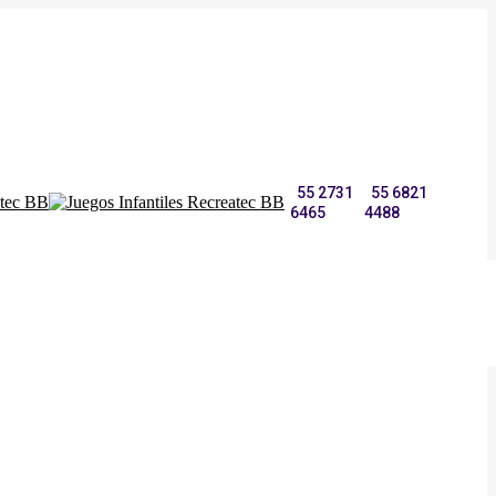
55 2731
55 6821
6465
4488
Blog
Contacto Recreatec BB