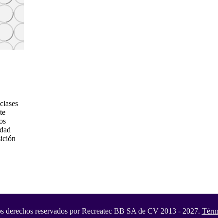
clases
te
os
idad
sición
os derechos reservados por Recreatec BB SA de CV 2013 - 2027.
Térm