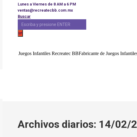
Lunes a Viernes de 8 AM a 6 PM
Saltar
al
ventas@recreatecbb.com.mx
contenido
Buscar:
Buscar
Juegos Infantiles Recreatec BB
Fabricante de Juegos Infantiles
Inicio
Productos
Noso
Archivos diarios:
14/02/