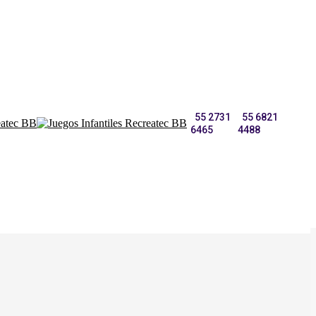
55 2731
55 6821
6465
4488
F
Blog
Contacto Recreatec BB