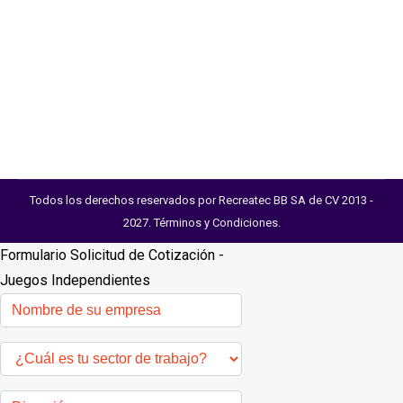
a 12 Años Componentes del Juego . 1 Estructura o
tubo central de acero galvanizado. . 2 Asientos
plásticos. . 1 Base o soporte con postes acero
galvanizado. Consulta aquí los colores…
Todos los derechos reservados por Recreatec BB SA de CV 2013 -
2027.
Términos y Condiciones
.
Formulario Solicitud de Cotización -
Juegos Independientes