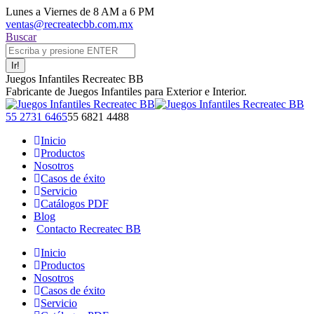
Saltar
Lunes a Viernes de 8 AM a 6 PM
al
ventas@recreatecbb.com.mx
contenido
Buscar:
Buscar
Juegos Infantiles Recreatec BB
Fabricante de Juegos Infantiles para Exterior e Interior.
Facebook
X
Instagram
YouTube
55 2731 6465
55 6821 4488
page
page
page
page
Inicio
opens
opens
opens
opens
Productos
in
in
in
in
Nosotros
new
new
new
new
Casos de éxito
window
window
window
window
Servicio
Catálogos PDF
Blog
Contacto Recreatec BB
Inicio
Productos
Nosotros
Casos de éxito
Servicio