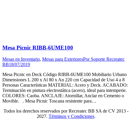
Mesa Picnic RIBB-6UME100
Mesas en Inventario
,
Mesas para Exteriores
Por
Soporte Recreatec
BB
18/07/2019
Mesa Picnic en Deck Código RIBB-6UME100 Mobiliario Urbano
Dimensiones L 200 x Al 80 x An 220 cm Capacidad de Uso 4 a 8
Personas Características MATERIAL: Acero y Deck. ACABADO:
Terminación en pintura electrostática (acero), ideal para intemperie.
COLORES: Caoba. ANCLAJE: Atornillar, Anclar en Cemento o
Movible. . Mesa Picnic Toscana resistente para…
Todos los derechos reservados por Recreatec BB SA de CV 2013 -
2027.
Términos y Condiciones
.
I
a