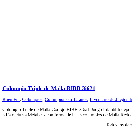
Columpio Triple de Malla RIBB-3i621
Buen Fin
,
Columpios
,
Columpios 6 a 12 años
,
Inventario de Juegos 
Columpio Triple de Malla Código RIBB-3i621 Juego Infantil Indepe
3 Estructuras Metálicas con forma de U. .3 columpios de Malla Redond
Todos los der