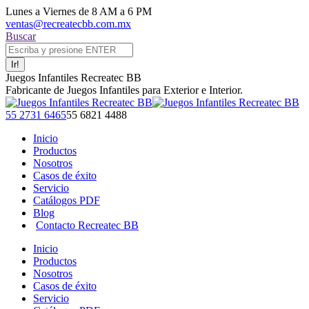
Saltar
Lunes a Viernes de 8 AM a 6 PM
al
ventas@recreatecbb.com.mx
contenido
Buscar:
Buscar
Juegos Infantiles Recreatec BB
Fabricante de Juegos Infantiles para Exterior e Interior.
Facebook
X
Instagram
YouTube
55 2731 6465
55 6821 4488
page
page
page
page
Inicio
opens
opens
opens
opens
Productos
in
in
in
in
Nosotros
new
new
new
new
Casos de éxito
window
window
window
window
Servicio
Catálogos PDF
Blog
Contacto Recreatec BB
Inicio
Productos
Nosotros
Casos de éxito
Servicio