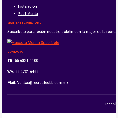
Instalación
Post-Venta
MANTENTE CONECTADO
Suscríbete para recibir nuestro boletín con lo mejor de la recr
CONTACTO
Tlf.
55 6821 4488
WA.
55 2731 6465
Mail.
Ventas@recreatecbb.com.mx
Todos lo