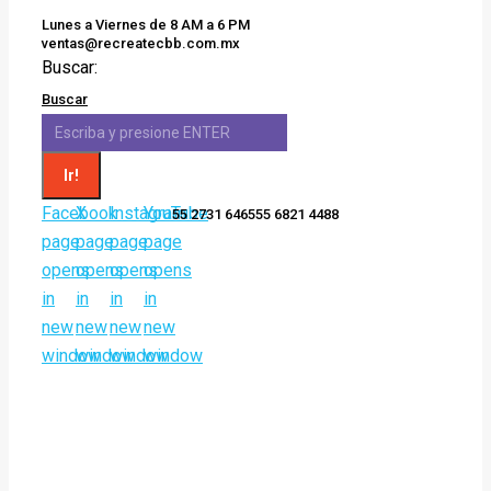
Lunes a Viernes de 8 AM a 6 PM
ventas@recreatecbb.com.mx
Buscar:
Buscar
Facebook
X
Instagram
YouTube
55 2731 6465
55 6821 4488
page
page
page
page
opens
opens
opens
opens
in
in
in
in
new
new
new
new
window
window
window
window