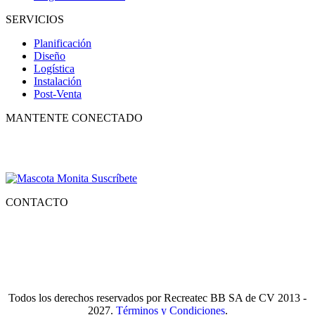
SERVICIOS
Planificación
Diseño
Logística
Instalación
Post-Venta
MANTENTE CONECTADO
Suscríbete para recibir nuestro boletín con lo mejor de la recreación,
conocer los nuevos productos y descuentos especiales.
CONTACTO
Tlf.
55 6821 4488
WA.
55 2731 6465
Mail.
Ventas@recreatecbb.com.mx
Todos los derechos reservados por Recreatec BB SA de CV 2013 -
2027.
Términos y Condiciones
.