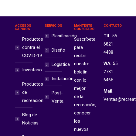
ACCESOS
SERVICIOS
MANTENTE
CONTACTO
RÁPIDOS
CONECTADO
Planificación
Tlf.
55
Productos
Suscríbete
6821
contra el
para
Diseño
4488
COVID-19
recibir
WA.
55
nuestro
Logística
Inventario
2731
boletín
Instalación
6465
con lo
Productos
mejor
Mail.
de
Post-
de la
Ventas@recrea
recreación
Venta
recreación,
conocer
Blog de
los
Noticias
nuevos