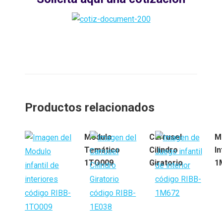
Productos relacionados
Modulo
Carrusel
M
Temático
Cilindro
In
1TO009
Giratorio
1