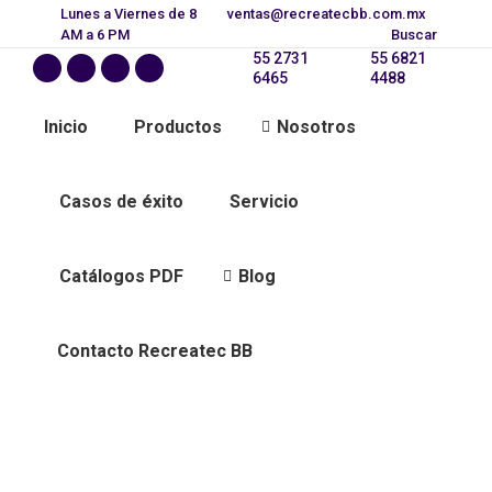
Lunes a Viernes de 8
ventas@recreatecbb.com.mx
Buscar:
AM a 6 PM
Buscar
55 2731
55 6821
6465
4488
Inicio
Productos
Nosotros
Casos de éxito
Servicio
Catálogos PDF
Blog
Contacto Recreatec BB