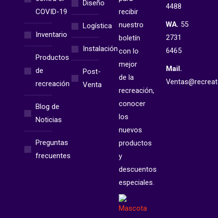
Diseño
4488
COVID-19
recibir
WA.
55
nuestro
Logística
Inventario
2731
boletín
Instalación
6465
con lo
Productos
mejor
Mail.
de
Post-
de la
Ventas@recrea
recreación
Venta
recreación,
conocer
Blog de
los
Noticias
nuevos
Preguntas
productos
frecuentes
y
descuentos
especiales.