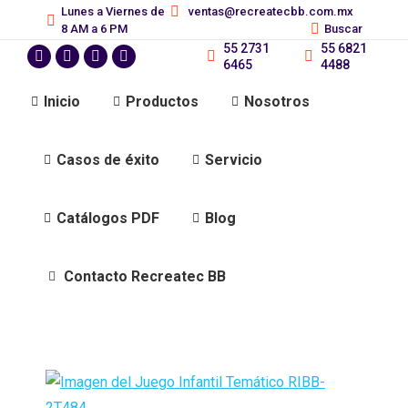
Lunes a Viernes de
ventas@recreatecbb.com.mx
Buscar:
8 AM a 6 PM
Buscar
55 2731
55 6821
6465
4488
Inicio
Productos
Nosotros
Casos de éxito
Servicio
Catálogos PDF
Blog
Contacto Recreatec BB