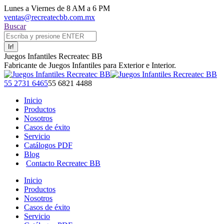
Saltar
Lunes a Viernes de 8 AM a 6 PM
al
ventas@recreatecbb.com.mx
contenido
Buscar:
Buscar
Juegos Infantiles Recreatec BB
Fabricante de Juegos Infantiles para Exterior e Interior.
Facebook
X
Instagram
YouTube
55 2731 6465
55 6821 4488
page
page
page
page
Inicio
opens
opens
opens
opens
Productos
in
in
in
in
Nosotros
new
new
new
new
Casos de éxito
window
window
window
window
Servicio
Catálogos PDF
Blog
Contacto Recreatec BB
Inicio
Productos
Nosotros
Casos de éxito
Servicio