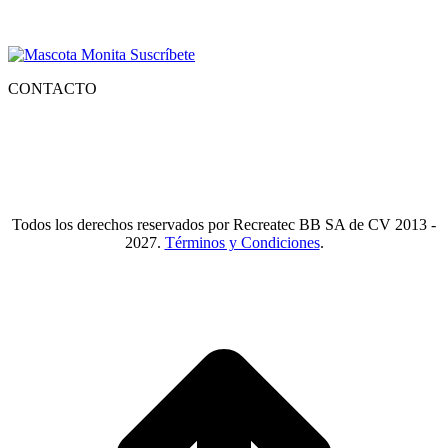
Suscríbete para recibir nuestro boletín con lo mejor de la recreación,
conocer los nuevos productos y descuentos especiales.
CONTACTO
Tlf.
55 6821 4488
WA.
55 2731 6465
Mail.
Ventas@recreatecbb.com.mx
Todos los derechos reservados por Recreatec BB SA de CV 2013 -
2027.
Términos y Condiciones
.
I
a
T