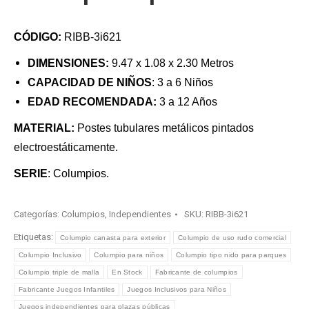
CÓDIGO:
RIBB-3i621
DIMENSIONES:
9.47 x 1.08 x 2.30 Metros
CAPACIDAD DE NIÑOS
: 3 a 6 Niños
EDAD RECOMENDADA:
3 a 12 Años
MATERIAL:
Postes tubulares metálicos pintados
electroestáticamente.
SERIE
: Columpios.
Categorías:
Columpios
,
Independientes
SKU:
RIBB-3i621
Etiquetas:
Columpio canasta para exterior
Columpio de uso rudo comercial
Columpio Inclusivo
Columpio para niños
Columpio tipo nido para parques
Columpio triple de malla
En Stock
Fabricante de columpios
Fabricante Juegos Infantiles
Juegos Inclusivos para Niños
Juegos independientes para plazas públicas