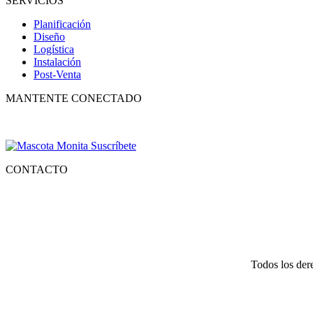
SERVICIOS
Planificación
Diseño
Logística
Instalación
Post-Venta
MANTENTE CONECTADO
Suscríbete para recibir nuestro boletín con lo mejor de la recreación,
CONTACTO
Tlf.
55 6821 4488
WA.
55 2731 6465
Mail.
Ventas@recreatecbb.com.mx
Todos los der