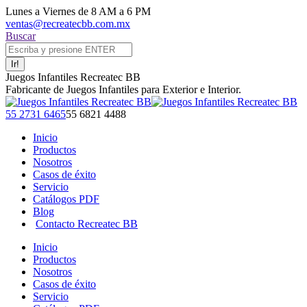
Saltar
Lunes a Viernes de 8 AM a 6 PM
al
ventas@recreatecbb.com.mx
contenido
Buscar:
Buscar
Juegos Infantiles Recreatec BB
Fabricante de Juegos Infantiles para Exterior e Interior.
Facebook
X
Instagram
YouTube
55 2731 6465
55 6821 4488
page
page
page
page
Inicio
opens
opens
opens
opens
Productos
in
in
in
in
Nosotros
new
new
new
new
Casos de éxito
window
window
window
window
Servicio
Catálogos PDF
Blog
Contacto Recreatec BB
Inicio
Productos
Nosotros
Casos de éxito
Servicio