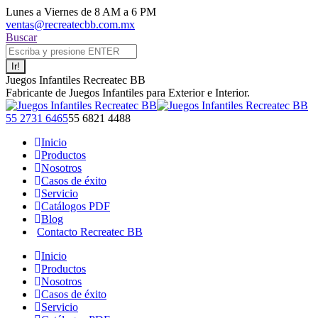
Saltar
Lunes a Viernes de 8 AM a 6 PM
al
ventas@recreatecbb.com.mx
contenido
Buscar:
Buscar
Juegos Infantiles Recreatec BB
Fabricante de Juegos Infantiles para Exterior e Interior.
Facebook
X
Instagram
YouTube
55 2731 6465
55 6821 4488
page
page
page
page
Inicio
opens
opens
opens
opens
Productos
in
in
in
in
Nosotros
new
new
new
new
Casos de éxito
window
window
window
window
Servicio
Catálogos PDF
Blog
Contacto Recreatec BB
Inicio
Productos
Nosotros
Casos de éxito
Servicio