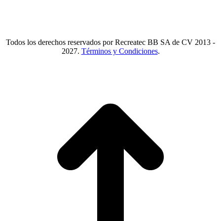
WA.
55 2731 6465
Mail.
Ventas@recreatecbb.com.mx
Todos los derechos reservados por Recreatec BB SA de CV 2013 -
2027.
Términos y Condiciones
.
I
a
T