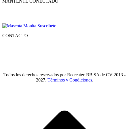
MANTENTE CONECTADO
Suscríbete para recibir nuestro boletín con lo mejor de la recreación,
conocer los nuevos productos y descuentos especiales.
CONTACTO
Tlf.
55 6821 4488
WA.
55 2731 6465
Mail.
Ventas@recreatecbb.com.mx
Todos los derechos reservados por Recreatec BB SA de CV 2013 -
2027.
Términos y Condiciones
.
I
a
T