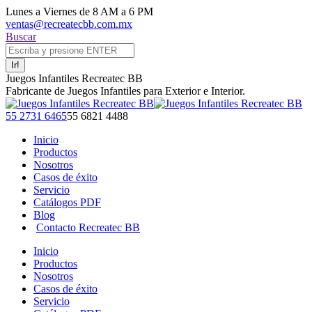
Saltar
Lunes a Viernes de 8 AM a 6 PM
al
ventas@recreatecbb.com.mx
contenido
Buscar:
Buscar
Juegos Infantiles Recreatec BB
Fabricante de Juegos Infantiles para Exterior e Interior.
Facebook
X
Instagram
YouTube
55 2731 6465
55 6821 4488
page
page
page
page
Inicio
opens
opens
opens
opens
Productos
in
in
in
in
Nosotros
new
new
new
new
Casos de éxito
window
window
window
window
Servicio
Catálogos PDF
Blog
Contacto Recreatec BB
Inicio
Productos
Nosotros
Casos de éxito
Servicio