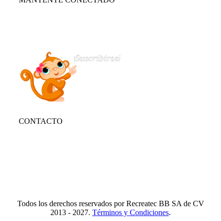
Suscríbete para recibir nuestro boletín con lo mejor de la
recreación, conocer los nuevos productos y descuentos
especiales.
CONTACTO
Tlf.
55 6821 4488
WA.
55 2731 6465
Mail.
Ventas@recreatecbb.com.mx
Todos los derechos reservados por Recreatec BB SA de CV
2013 - 2027.
Términos y Condiciones
.