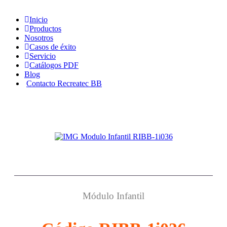
Saltar
al
Inicio
contenido
Productos
Nosotros
Casos de éxito
Servicio
Catálogos PDF
Blog
Contacto Recreatec BB
Módulo Infantil