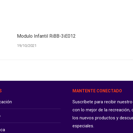
Modulo Infantil RiBB-3iE012
19/10/2021
S
MANTENTE CONECTADO
icación
Suscríbete para recibir nuestro
con lo mejor de la recreación,
o
los nuevos productos y descu
especiales.
ica