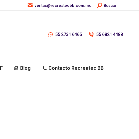
Buscar:
ventas@recreatecbb.com.mx
Buscar
55 2731 6465
55 6821 4488
DF
Blog
Contacto Recreatec BB