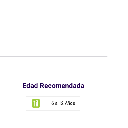
9
Edad Recomendada
6 a 12 Años