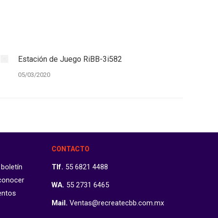
Estación de Juego RiBB-3i582
05/03/2020
CONTACTO
 boletín
Tlf.
55 6821 4488
 conocer
WA.
55 2731 6465
entos
Mail.
Ventas@recreatecbb.com.mx