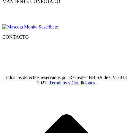
MANTENTE CONECTADO
Suscríbete para recibir nuestro boletín con lo mejor de la recreación,
conocer los nuevos productos y descuentos especiales.
CONTACTO
Tlf.
55 6821 4488
WA.
55 2731 6465
Mail.
Ventas@recreatecbb.com.mx
Todos los derechos reservados por Recreatec BB SA de CV 2013 -
2027.
Términos y Condiciones
.
I
a
T