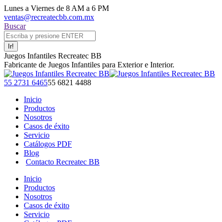
Saltar
Lunes a Viernes de 8 AM a 6 PM
al
ventas@recreatecbb.com.mx
contenido
Buscar:
Buscar
Juegos Infantiles Recreatec BB
Fabricante de Juegos Infantiles para Exterior e Interior.
Facebook
X
Instagram
YouTube
55 2731 6465
55 6821 4488
page
page
page
page
Inicio
opens
opens
opens
opens
Productos
in
in
in
in
Nosotros
new
new
new
new
Casos de éxito
window
window
window
window
Servicio
Catálogos PDF
Blog
Contacto Recreatec BB
Inicio
Productos
Nosotros
Casos de éxito
Servicio