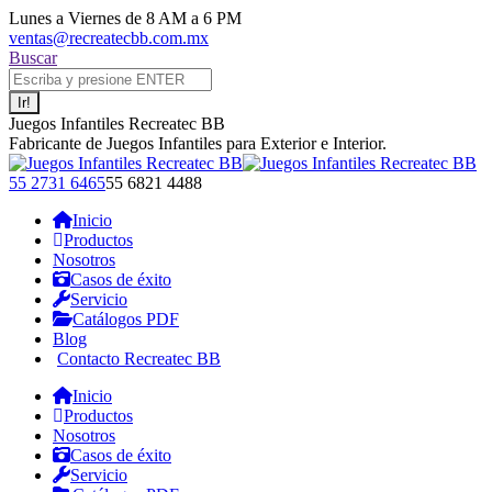
Saltar
Lunes a Viernes de 8 AM a 6 PM
al
ventas@recreatecbb.com.mx
contenido
Buscar:
Buscar
Juegos Infantiles Recreatec BB
Fabricante de Juegos Infantiles para Exterior e Interior.
Facebook
X
Instagram
YouTube
55 2731 6465
55 6821 4488
page
page
page
page
Inicio
opens
opens
opens
opens
Productos
in
in
in
in
Nosotros
new
new
new
new
Casos de éxito
window
window
window
window
Servicio
Catálogos PDF
Blog
Contacto Recreatec BB
Inicio
Productos
Nosotros
Casos de éxito
Servicio