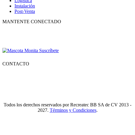
Logística
Instalación
Post-Venta
MANTENTE CONECTADO
Suscríbete para recibir nuestro boletín con lo mejor de la recreación,
conocer los nuevos productos y descuentos especiales.
CONTACTO
Tlf.
55 6821 4488
WA.
55 2731 6465
Mail.
Ventas@recreatecbb.com.mx
Todos los derechos reservados por Recreatec BB SA de CV 2013 -
2027.
Términos y Condiciones
.
I
a
T