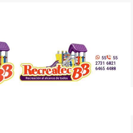
55
55
2731
6821
6465
4488
Blog
Contacto Recreatec BB