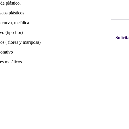
 de plástico.
scos plásticos
o curva, metálica
vo (tipo flor)
Solicit
os ( flores y mariposa)
corativo
res metálicos.