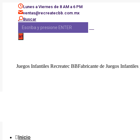
Saltar
Lunes a Viernes de 8 AM a 6 PM
al
ventas@recreatecbb.com.mx
contenido
Buscar:
Buscar
Juegos Infantiles Recreatec BB
Fabricante de Juegos Infantiles 
Inicio
Productos
Nosot
Inicio