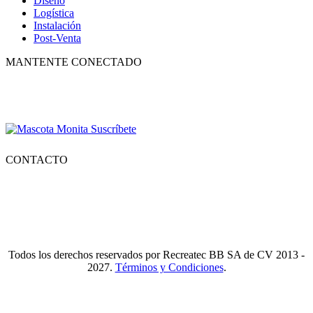
Diseño
Logística
Instalación
Post-Venta
MANTENTE CONECTADO
Suscríbete para recibir nuestro boletín con lo mejor de la recreación,
conocer los nuevos productos y descuentos especiales.
CONTACTO
Tlf.
55 6821 4488
WA.
55 2731 6465
Mail.
Ventas@recreatecbb.com.mx
Todos los derechos reservados por Recreatec BB SA de CV 2013 -
2027.
Términos y Condiciones
.