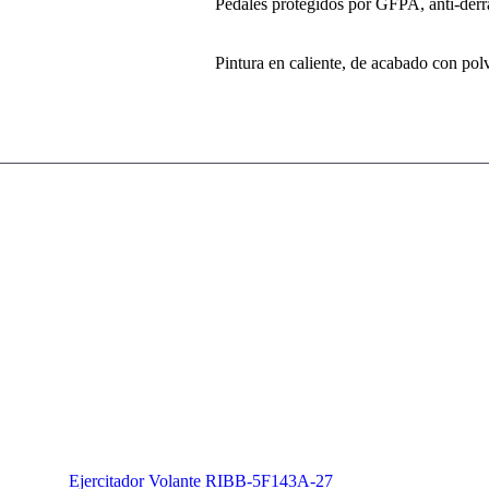
Pedales protegidos por GFPA, anti-derra
Pintura en caliente, de acabado con polv
Regresar
Ejercitador Volante RIBB-5F143A-27