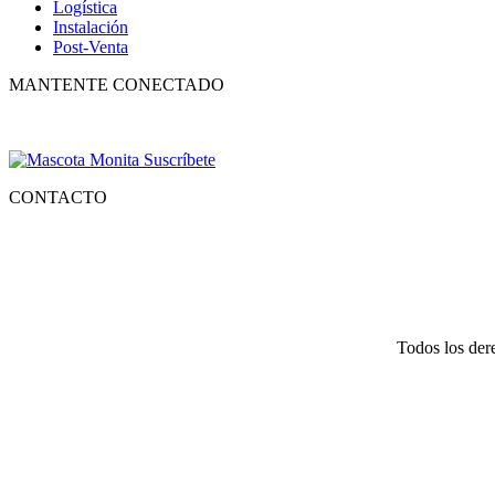
Logística
Instalación
Post-Venta
MANTENTE CONECTADO
Suscríbete para recibir nuestro boletín con lo mejor de la recreación,
CONTACTO
Tlf.
55 6821 4488
WA.
55 2731 6465
Mail.
Ventas@recreatecbb.com.mx
Todos los der