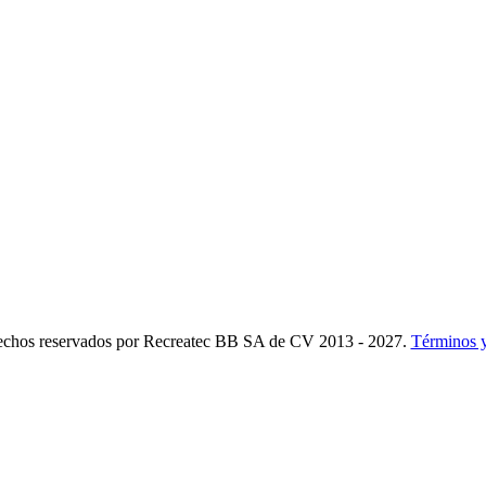
 conocer los nuevos productos y descuentos especiales.
echos reservados por Recreatec BB SA de CV 2013 - 2027.
Términos 