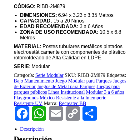
CÓDIGO:
RIBB-2M879
DIMENSIONES:
6.94 x 3.23 x 3.35 Metros
CAPACIDA
D:
15 a 20 Niños
EDAD RECOMENDADA
:
3 a 6 Años
ZONA DE USO RECOMENDADA
:
10.5 x 6.8
Metros
MATERIAL:
Postes tubulares metálicos pintados
electroestáticamente con componentes de plástico
rotomoldeado de Alta Calidad en LDPE.
SERIE
: Modular.
Categoría:
Serie Modular
SKU:
RIBB-2M879
Etiquetas:
Bajo Mantenimiento
Juego Modular para Parques
Juegos
de Exterior
Juegos de Metal para Parques
Juegos para
parques públicos
Línea Institucional
Modular 3 a 6 años
Playgrounds México
Resistente a la Intemperie
Resistente UV
Marca:
Recreatec BB
Facebook
WhatsApp
Email
Copy
Compartir
Link
Descripción
Descripción