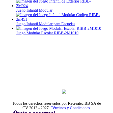
Juego Infantil Modular
Juego Infantil Modular para Escuelas
Juego Modular Escolar RIBB-2M1010
Tlf.
55
Suscríbete
6821
para
4488
recibir
nuestro
boletín
WA.
55
con lo
2731
mejor de
6465
la
recreación,
conocer
Mail.
los
Ventas@recrea
nuevos
productos
y
descuentos
especiales.
Todos los derechos reservados por Recreatec BB SA de
CV 2013 - 2027.
Términos y Condiciones
.