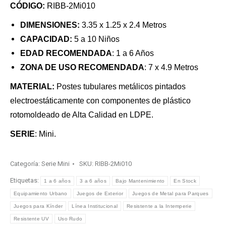
CÓDIGO:
RIBB-2Mi010
DIMENSIONES:
3.35 x 1.25 x 2.4 Metros
CAPACIDA
D:
5 a 10 Niños
EDAD RECOMENDADA
: 1 a 6 Años
ZONA DE USO RECOMENDADA
: 7 x 4.9 Metros
MATERIAL:
Postes tubulares metálicos pintados
electroestáticamente con componentes de plástico
rotomoldeado de Alta Calidad en LDPE.
SERIE
: Mini.
Categoría:
Serie Mini
SKU:
RIBB-2Mi010
Etiquetas:
1 a 6 años
3 a 6 años
Bajo Mantenimiento
En Stock
Equipamiento Urbano
Juegos de Exterior
Juegos de Metal para Parques
Juegos para Kínder
Línea Institucional
Resistente a la Intemperie
Resistente UV
Uso Rudo