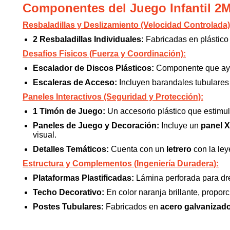
Componentes del Juego Infantil 2
Resbaladillas y Deslizamiento (Velocidad Controlada)
2 Resbaladillas Individuales:
Fabricadas en plástico d
Desafíos Físicos (Fuerza y Coordinación):
Escalador de Discos Plásticos:
Componente que ayuda
Escaleras de Acceso:
Incluyen barandales tubulares m
Paneles Interactivos (Seguridad y Protección):
1 Timón de Juego:
Un accesorio plástico que estimula
Paneles de Juego y Decoración:
Incluye un
panel X
visual.
Detalles Temáticos:
Cuenta con un
letrero
con la le
Estructura y Complementos (Ingeniería Duradera):
Plataformas Plastificadas:
Lámina perforada para dre
Techo Decorativo:
En color naranja brillante, proporc
Postes Tubulares:
Fabricados en
acero galvanizad