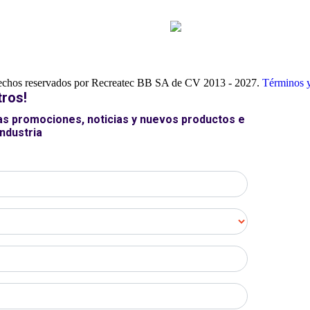
Suscríbete para recibir nuestro bole
mejor de la recreación, conocer lo
productos y descuentos especiales
echos reservados por Recreatec BB SA de CV 2013 - 2027.
Términos 
tros!
las promociones, noticias y nuevos productos e
industria