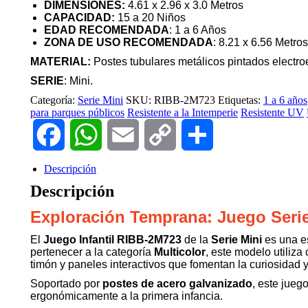
DIMENSIONES:
4.61 x 2.96 x 3.0 Metros
CAPACIDA
D:
15 a 20 Niños
EDAD RECOMENDADA
: 1 a 6 Años
ZONA DE USO RECOMENDADA
: 8.21 x 6.56 Metros
MATERIAL:
Postes tubulares metálicos pintados electr
SERIE
: Mini.
Categoría:
Serie Mini
SKU:
RIBB-2M723
Etiquetas:
1 a 6 años
para parques públicos
Resistente a la Intemperie
Resistente UV
Facebook
WhatsApp
Email
Copy
Compartir
Link
Descripción
Descripción
Exploración Temprana: Juego Seri
El
Juego Infantil RIBB-2M723
de la
Serie Mini
es una es
pertenecer a la categoría
Multicolor
, este modelo utiliz
timón y paneles interactivos que fomentan la curiosidad y
Soportado por
postes de acero galvanizado
, este jueg
ergonómicamente a la primera infancia.