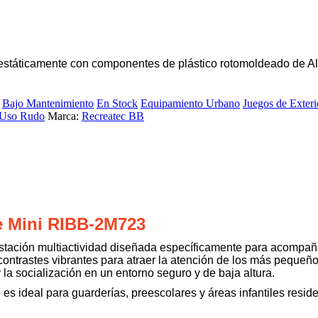
oestáticamente con componentes de plástico rotomoldeado de 
Bajo Mantenimiento
En Stock
Equipamiento Urbano
Juegos de Exteri
Uso Rudo
Marca:
Recreatec BB
e Mini RIBB-2M723
tación multiactividad diseñada específicamente para acompaña
a contrastes vibrantes para atraer la atención de los más peque
 la socialización en un entorno seguro y de baja altura.
o es ideal para guarderías, preescolares y áreas infantiles res