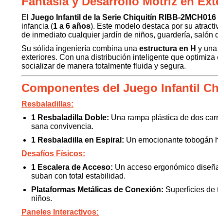
Fantasía y Desarrollo Motriz en E
El
Juego Infantil de la Serie Chiquitín RIBB-2MCH016
infancia (
1 a 6 años
). Este modelo destaca por su atract
de inmediato cualquier jardín de niños, guardería, salón
Su sólida ingeniería combina una
estructura en H
y un
exteriores. Con una distribución inteligente que optimiz
socializar de manera totalmente fluida y segura.
Componentes del Juego Infantil C
Resbaladillas:
1 Resbaladilla Doble:
Una rampa plástica de dos carri
sana convivencia.
1 Resbaladilla en Espiral:
Un emocionante tobogán hel
Desafíos Físicos:
1 Escalera de Acceso:
Un acceso ergonómico diseñad
suban con total estabilidad.
Plataformas Metálicas de Conexión:
Superficies de 
niños.
Paneles Interactivos: