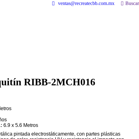
Buscar:
ventas@recreatecbb.com.mx
Buscar
iquitín RIBB-2MCH016
Metros
ños
A
:
6.9 x 5.6 Metros
álica pintada electrostáticamente, con partes plásticas