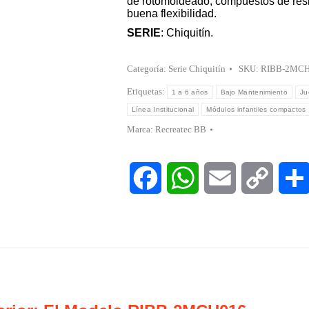
de rotomoldeado, compuestos de resin
buena flexibilidad.
SERIE
: Chiquitín.
Categoría:
Serie Chiquitín
SKU:
RIBB-2MCH
Etiquetas:
1 a 6 años
Bajo Mantenimiento
Ju
Línea Institucional
Módulos infantiles compactos
Marca:
Recreatec BB
Facebook
WhatsApp
Email
Copy
Link