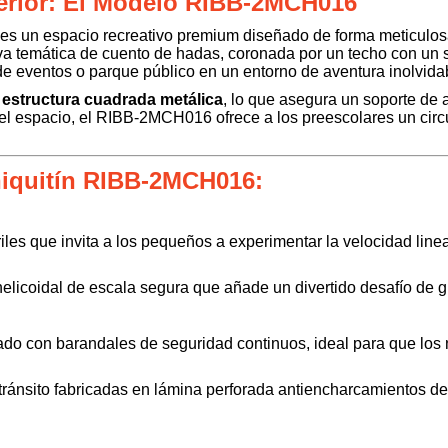
xterior: El Modelo RIBB-2MCH016
es un espacio recreativo premium diseñado de forma meticulosa 
iva temática de cuento de hadas, coronada por un techo con un
 de eventos o parque público en un entorno de aventura inolvida
a
estructura cuadrada metálica
, lo que asegura un soporte de a
a el espacio, el RIBB-2MCH016 ofrece a los preescolares un cir
hiquitín RIBB-2MCH016:
les que invita a los pequeños a experimentar la velocidad line
icoidal de escala segura que añade un divertido desafío de giro
o con barandales de seguridad continuos, ideal para que los 
tránsito fabricadas en lámina perforada antiencharcamientos de