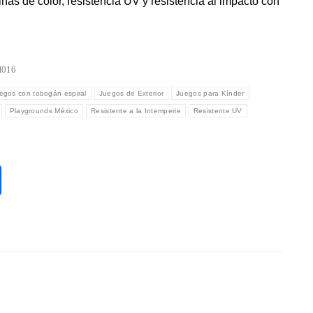
as de color, resistencia UV y resistencia al impacto con
016
egos con tobogán espiral
Juegos de Exterior
Juegos para Kínder
Playgrounds México
Resistente a la Intemperie
Resistente UV
Compartir